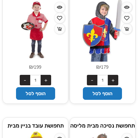
ודאג
ודאג
₪
₪
199
179
הוסף לסל
הוסף לסל
תחפושת נסיכה מבית מליסה
תחפושת עובד בניין מבית
ודאג
מליסה ודאג