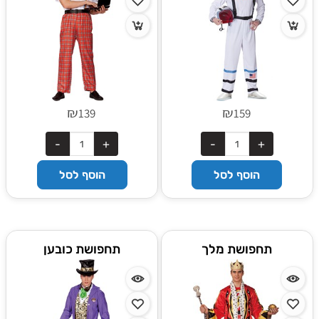
₪
₪
139
159
הוסף לסל
הוסף לסל
תחפושת מלך
תחפושת כובען