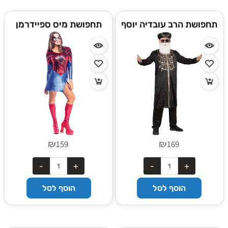
תחפושת הרב עובדיה יוסף
תחפושת מיס ספיידרמן
Rubies רוביס
₪
₪
159
169
הוסף לסל
הוסף לסל