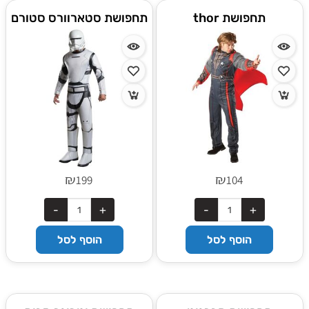
תחפושת thor
תחפושת סטארוורס סטורם
טרופר
₪
₪
199
104
הוסף לסל
הוסף לסל