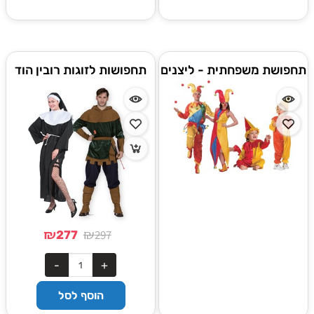
תחפושת משפחתית - ליצנים
תחפושות לזוגות רובין הוד
ונזירה
₪
₪
297
277
הוסף לסל