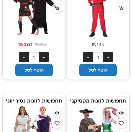
₪
₪
₪
287
145
267
הוסף לסל
הוסף לסל
תחפושות לזוגות מקסיקני
תחפושות לזוגות נסיך יווני
וצוענייה
ויווניה