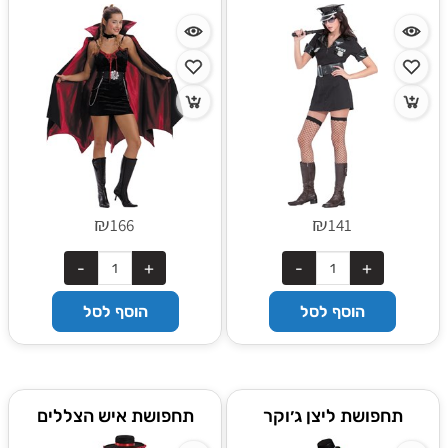
₪
₪
166
141
הוסף לסל
הוסף לסל
תחפושת ליצן ג׳וקר
תחפושת איש הצללים