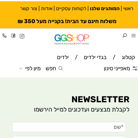
ראשי
|
המותגים שלנו
|
לקוחות עסקיים
|
אודות
|
צור קשר
משלוח חינם עד הבית! בקנייה מעל 350 ₪
קטלוג
/
בגדי ילדים
/
ילדים
מאפייני סינון
חפש
מיון לפי
NEWSLETTER
לקבלת מבצעים ועדכונים למייל הירשמו