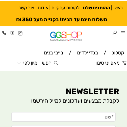
ראשי
|
המותגים שלנו
|
לקוחות עסקיים
|
אודות
|
צור קשר
משלוח חינם עד הבית! בקנייה מעל 350 ₪
קטלוג
/
בגדי ילדים
/
בייבי בנים
מאפייני סינון
חפש
מיון לפי
NEWSLETTER
לקבלת מבצעים ועדכונים למייל הירשמו