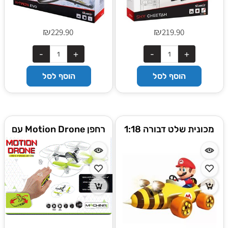
₪
₪
229.90
219.90
הוסף לסל
הוסף לסל
מכונית שלט דבורה 1:18
רחפן Motion Drone עם
Mario Kart Bumble-V-
שלט יד חדשני מבית
נטען
MACHINA