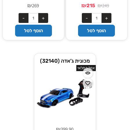
₪
₪
₪
269
249
215
הוסף לסל
הוסף לסל
מכונית ג’אדה (32140)
מכונית שלט דריפטים 110
אזל במלאי
פורד מוסטנג כחולה
₪
399.90