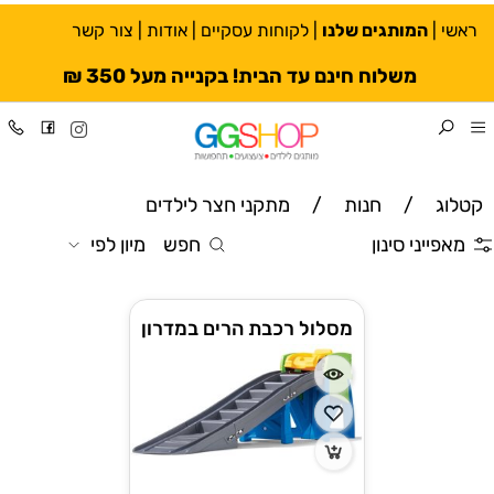
ראשי
|
המותגים שלנו
|
לקוחות עסקיים
|
אודות
|
צור קשר
משלוח חינם עד הבית! בקנייה מעל 350 ₪
קטלוג
/
חנות
/
מתקני חצר לילדים
מאפייני סינון
חפש
מיון לפי
מסלול רכבת הרים במדרון
אקסטרים STEP2