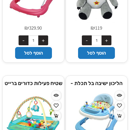
₪
₪
329.90
119
הוסף לסל
הוסף לסל
הליכון ישיבה בל תכלת -
שטיח פעילות כדורים ברייט
™Bell טוויגי Twigy
סטארטס bright starts