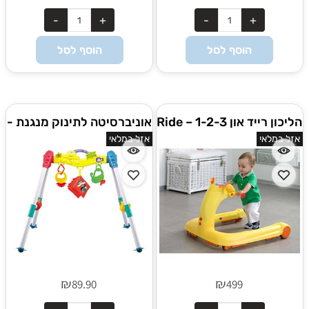
הוסף לסל
הוסף לסל
הליכון רייד און 1-2-3 – Ride
אוניברסיטה לתינוק מנגנת -
On 1-2-3 צ'יקו
Music Gym
אזל במלאי
אזל במלאי
₪
₪
89.90
499