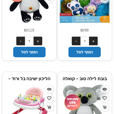
₪
₪
119
99
הוסף לסל
הוסף לסל
בובת לילה טוב - קואלה
הליכון ישיבה בל ורוד -
מבית בוקי צרפת
™Bell טוויגי Twigy