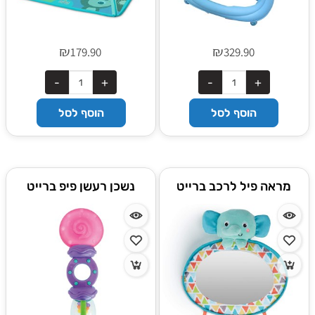
₪
₪
179.90
329.90
הוסף לסל
הוסף לסל
מראה פיל לרכב ברייט
נשכן רעשן פיפ ברייט
סטארטס bright starts
סטארטס bright starts