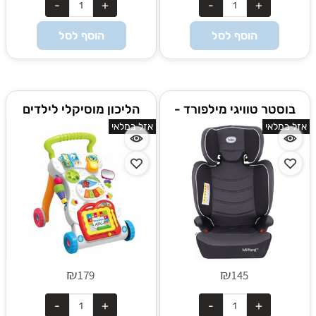
הוסף לסל
הוסף לסל
בוסטר טוויגי מילפורד -
הליכון מוסיקלי לילדים
Twigy Milford
אורות וצלילים
אזל במלאי
אזל במלאי
₪
₪
179
145