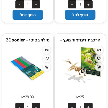
הוסף לסל
הוסף לסל
הרכבת דינוזאור מעץ -
מילוי בסיסי - 3Doodler
פטרנודון
START
₪
₪
29.90
25