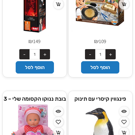
₪
₪
149
109
הוסף לסל
הוסף לסל
פינגווין קיסרי עם תינוק
בובת ננוקו הקסומה שלי – 3
פעולות