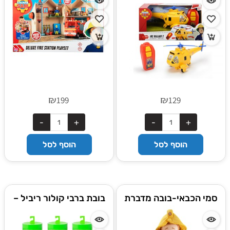
₪
₪
199
129
הוסף לסל
הוסף לסל
סמי הכבאי-בובה מדברת
בובת ברבי קולור ריביל –
עברית "12