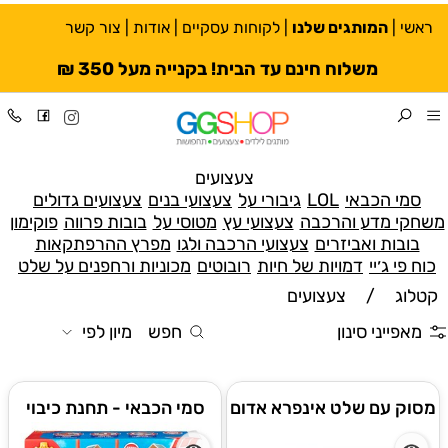
ראשי
|
המותגים שלנו
|
לקוחות עסקיים
|
אודות
|
צור קשר
משלוח חינם עד הבית! בקנייה מעל 350 ₪
צעצועים
סמי הכבאי
LOL
גיבורי על
צעצועי בנים
צעצועים גדולים
משחקי מדע והרכבה
צעצועי עץ
מטוסי על
בובות פרווה
פוקימון
בובות ואביזרים
צעצועי הרכבה ולגו
מפרץ ההרפתקאות
כוח פי ג׳יי
דמויות של חיות
רובוטים
מכוניות ורחפנים על שלט
קטלוג
/
צעצועים
מאפייני סינון
חפש
מיון לפי
מסוק עם שלט אינפרא אדום
סמי הכבאי - תחנת כיבוי
מפוארת