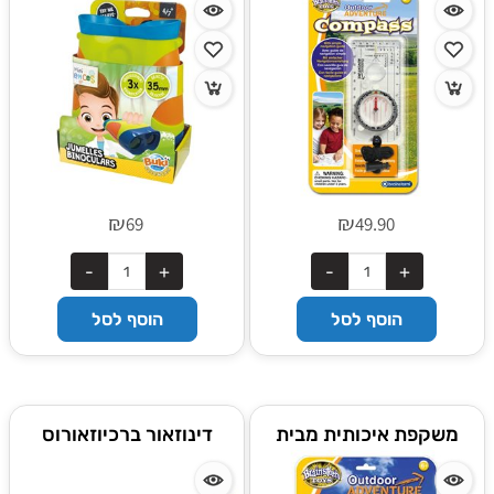
₪
₪
69
49.90
הוסף לסל
הוסף לסל
משקפת איכותית מבית
דינוזאור ברכיוזאורוס
בריינסטורם אנגליה