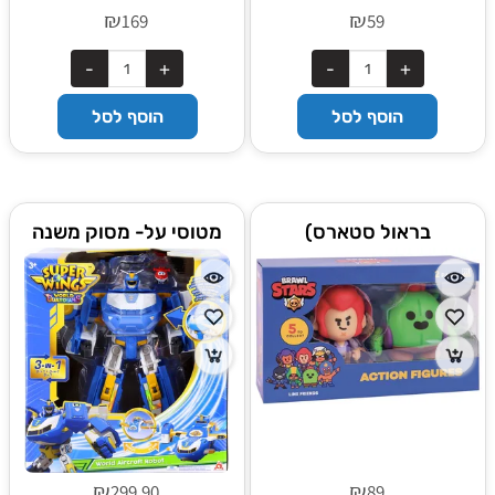
₪
₪
169
59
הוסף לסל
הוסף לסל
בראול סטארס)
מטוסי על- מסוק משנה
צורה עונה 6
₪
₪
299.90
89