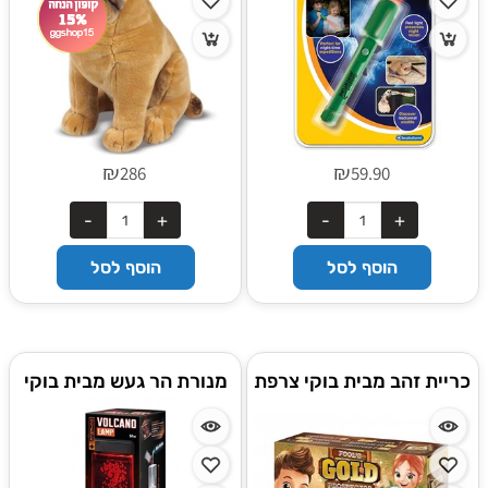
₪
₪
286
59.90
הוסף לסל
הוסף לסל
כריית זהב מבית בוקי צרפת
מנורת הר געש מבית בוקי
Gold prospector
צרפת