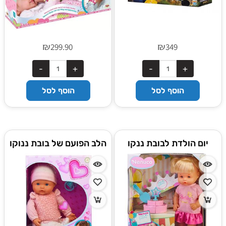
₪
₪
299.90
349
הוסף לסל
הוסף לסל
יום הולדת לבובת ננקו
הלב הפועם של בובת ננוקו
הקסומה שלי
שלי