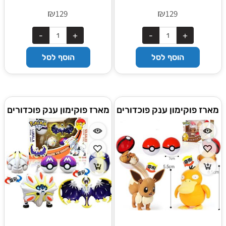
₪
₪
129
129
הוסף לסל
הוסף לסל
מארז פוקימון ענק פוכדורים
מארז פוקימון ענק פוכדורים
זוגי EEVEE & PSYDUCK
זוגי LUNALA ו-SOLGALEO
גדולים