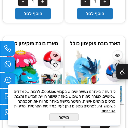
הוסף לסל
הוסף לסל
מארז בובת פוקימון כולל
מארז בובת פוקימון כולל
פוכדור GYARADOS
פוכדור VENUSAUR
✕
לידיעתך, באתרנו נעשה שימוש בקבצי Cookies, לרבות של צדדים
שלישיים, לצורך ניתוח השימוש באתר, שיפור חוויית הגלישה והצגת
פרסום מותאם אישית. המשך גלישה באתר מהווה את הסכמתך
לשימוש זה. לפרטים נוספים ניתן לעיין במדיניות הפרטיות.
מדיניות
₪
₪
69
69
הפרטיות
מאשר