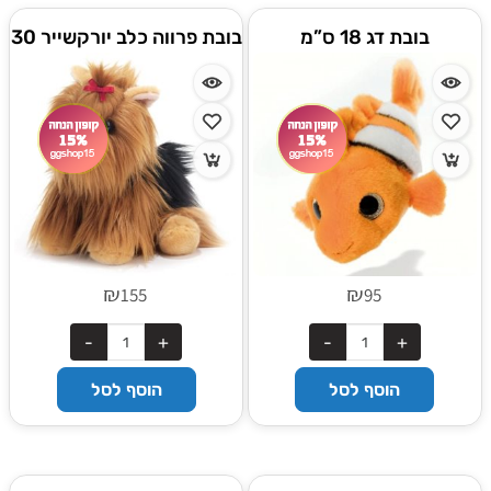
בובת דג 18 ס”מ
בובת פרווה כלב יורקשייר 30
ס"מ
₪
₪
155
95
הוסף לסל
הוסף לסל