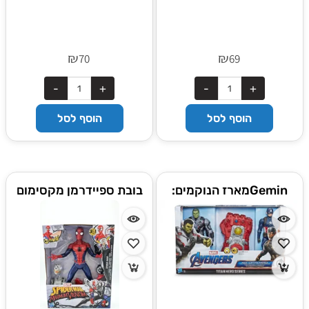
₪
₪
70
69
הוסף לסל
הוסף לסל
Geminמארז הנוקמים:
בובת ספיידרמן מקסימום
האלק וקפטן אמריקה +
ונום 3 ב-1
כפפה
אלקטרוניתi_Generated_Image_gc4vfvgc4vfvgc4v