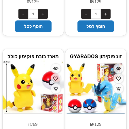
₪
₪
129
129
הוסף לסל
הוסף לסל
זוג פוקימון GYARADOS
מארז בובת פוקימון כולל
WATER ו PIKACHU
פוכדור PIKACHU
ELECTRIC גדולים
₪
₪
69
129