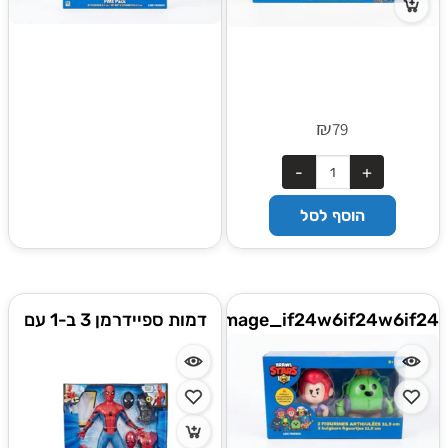
₪
79
הוסף לסל
Gemini_Generated_Image_if24w6if24w6if24
דמות ספיידרמן 3 ב-1 עם
אביזרי קורי עכביש