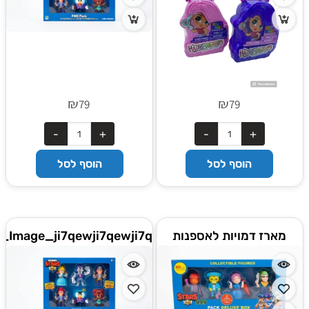
₪
₪
79
79
הוסף לסל
הוסף לסל
מארז דמויות לאספנות
_Image_ji7qewji7qewji7q
STARS 999 – דלוקס בוקס
(