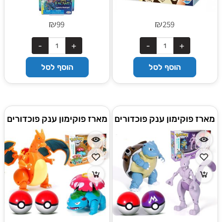
₪
₪
99
259
הוסף לסל
הוסף לסל
מארז פוקימון ענק פוכדורים
מארז פוקימון ענק פוכדורים
זוגי BLASTOISE &
זוגי NENUSAUR &
CHARIZARD
MEWTWO