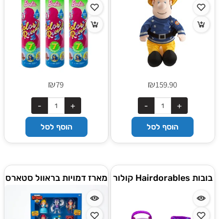
₪
₪
79
159.90
הוסף לסל
הוסף לסל
בובות Hairdorables קולור
מארז דמויות בראוול סטארס
מג'יק