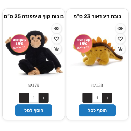
בובת דינוזאור 23 ס”מ
בובות קוף שימפנזה 25 ס”מ
₪
₪
179
138
הוסף לסל
הוסף לסל