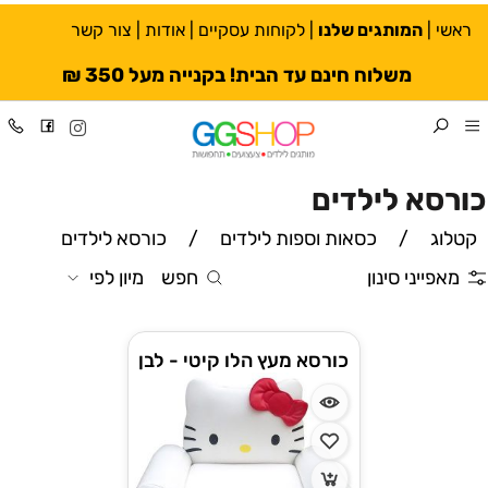
ראשי
|
המותגים שלנו
|
לקוחות עסקיים
|
אודות
|
צור קשר
משלוח חינם עד הבית! בקנייה מעל 350 ₪
כורסא לילדים
קטלוג
/
כסאות וספות לילדים
/
כורסא לילדים
מאפייני סינון
חפש
מיון לפי
כורסא מעץ הלו קיטי - לבן